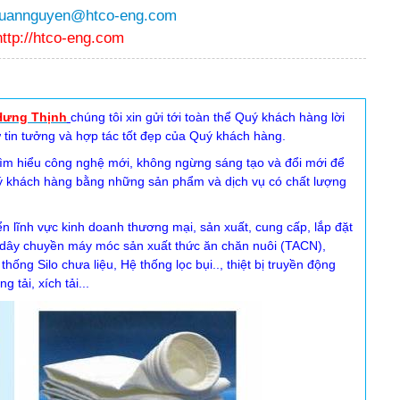
luannguyen@htco-eng.com
http://htco-eng.com
Hưng Thịnh
chúng tôi xin gửi tới toàn thể Quý khách hàng lời
 tin tưởng và hợp tác tốt đẹp của Quý khách hàng.
g tìm hiểu công nghệ mới, không ngừng sáng tạo và đổi mới để
ý khách hàng bằng những sản phẩm và dịch vụ có chất lượng
ển lĩnh vực kinh doanh thương mại, sản xuất, cung cấp, lắp đặt
ộ dây chuyền máy móc sản xuất thức ăn chăn nuôi (TACN),
ng Silo chưa liệu, Hệ thống lọc bụi.., thiệt bị truyền động
tải, xích tải...