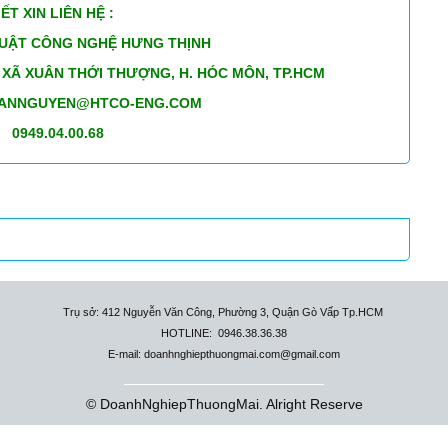
LIÊN HỆ :
CÔNG NGHỆ HƯNG THỊNH
XUÂN THỚI THƯỢNG, H. HÓC MÔN, TP.HCM
N@HTCO-ENG.COM
4.00.68
Trụ sở: 412 Nguyễn Văn Công, Phường 3, Quận Gò Vấp Tp.HCM
HOTLINE: 0946.38.36.38
E-mail: doanhnghiepthuongmai.com@gmail.com
© DoanhNghiepThuongMai. Alright Reserve