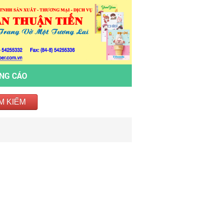
ẢNG CÁO
M KIẾM