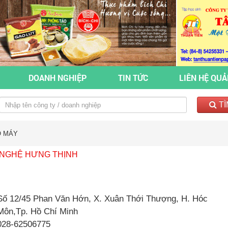
DOANH NGHIỆP
TIN TỨC
LIÊN HỆ QU
TÌ
O MÁY
 NGHỆ HƯNG THỊNH
Số 12/45 Phan Văn Hớn, X. Xuân Thới Thượng, H. Hóc
Môn,Tp. Hồ Chí Minh
028-62506775