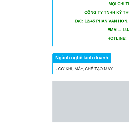
MỌI CHI TIẾT XIN 
CÔNG TY TNHH KỶ THUẬT 
Đ/C: 12/45 PHAN VĂN HỚN, XÃ 
EMAIL: LUANNGUYE
HOTLINE: 0949.0
Ngành nghề kinh doanh
- CƠ KHÍ, MÁY, CHẾ TẠO MÁY