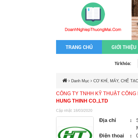
TRANG CHỦ
GIỚI THIỆU
Từ khóa:
Danh Mục
CƠ KHÍ, MÁY, CHẾ TẠ
CÔNG TY TNHH KỸ THUẬT CÔNG
HUNG THINH CO.,LTD
Cập nhật: 18/03/2020
Địa chỉ
:
Điện thoại
: