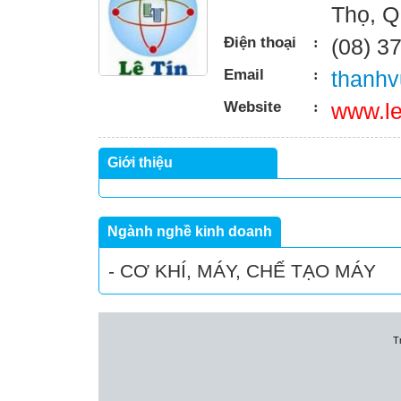
Thọ, Q
Điện thoại
:
(08) 3
Email
:
thanhv
Website
:
www.le
Giới thiệu
Ngành nghề kinh doanh
- CƠ KHÍ, MÁY, CHẾ TẠO MÁY
T