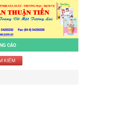
ẢNG CÁO
M KIẾM