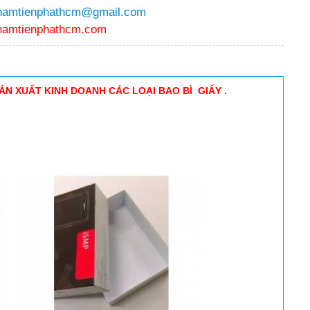
namtienphathcm@gmail.com
namtienphathcm.com
N XUẤT KINH DOANH CÁC LOẠI BAO BÌ GIẤY .