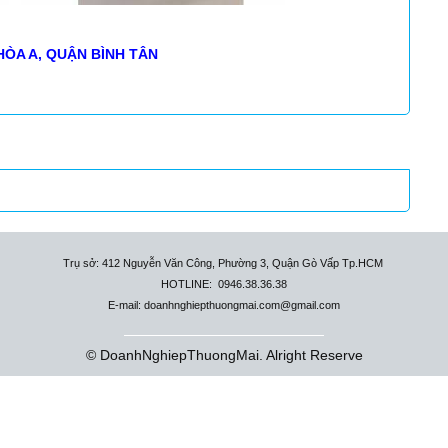
HÒA A, QUẬN BÌNH TÂN
Trụ sở: 412 Nguyễn Văn Công, Phường 3, Quận Gò Vấp Tp.HCM
HOTLINE: 0946.38.36.38
E-mail: doanhnghiepthuongmai.com@gmail.com
© DoanhNghiepThuongMai. Alright Reserve