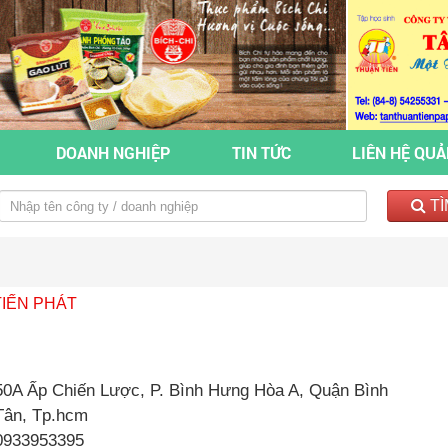
DOANH NGHIỆP
TIN TỨC
LIÊN HỆ QU
TÌ
TIẾN PHÁT
50A Ấp Chiến Lược, P. Bình Hưng Hòa A, Quận Bình
Tân, Tp.hcm
0933953395