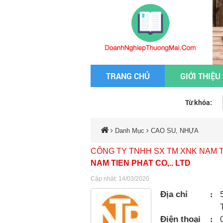
TRANG CHỦ
GIỚI THIỆU
Từ khóa:
Danh Mục
CAO SU, NHỰA
CÔNG TY TNHH SX TM XNK NAM 
NAM TIEN PHAT CO,.. LTD
Cập nhật: 14/03/2020
Địa chỉ
:
Điện thoại
: