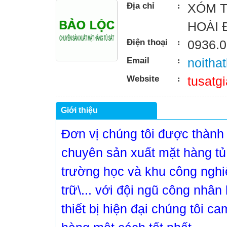
Địa chỉ
:
XÓM T
HOÀI 
Điện thoại
:
0936.0
Email
:
noitha
Website
:
tusatg
Giới thiệu
Đơn vị chúng tôi được thành 
chuyên sản xuất mặt hàng tủ 
trường học và khu công nghiệ
trữ\... với đội ngũ công nhân
thiết bị hiện đại chúng tôi 