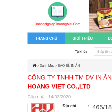
TRANG CHỦ
GIỚI THIỆU
D
Từ khóa:
Danh Mục
BAO BÌ, IN ẤN
CÔNG TY TNHH TM DV IN ẤN
HOANG VIET CO.,LTD
Cập nhật: 14/03/2020
Địa chỉ
:
465/18