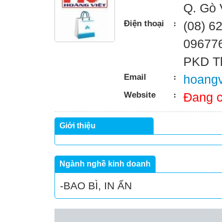
Q. Gò
Điện thoại
:
(08) 6
09677
PKD T
Email
:
hoang
Website
:
Đang c
Giới thiệu
Ngành nghề kinh doanh
-BAO BÌ, IN ẤN