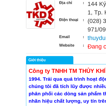
Địa chỉ
:
144 Ký
1, Tp.
Điện thoại
:
(028) 
971/09
Email
:
thuydu
Website
:
Đang c
Giới thiệu
Công ty TNHH TM THỦY KHÍ
1994. Trải qua quá trình hoạt độ
chúng tôi đã tích lũy được nhiề
phân phối các dòng sản phẩm th
nhãn hiệu chất lượng, uy tín trê