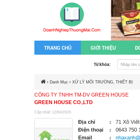
TRANG CHỦ
GIỚI THIỆU
D
Từ khóa:
Danh Mục
XỬ LÝ MÔI TRƯỜNG, THIẾT BỊ
CÔNG TY TNHH TM-DV GREEN HOUSE
GREEN HOUSE CO.,LTD
Cập nhật: 12/04/2020
Địa chỉ
:
71 Xô Viế
Điện thoại
:
0643 750 
Email
:
nhaxanh@