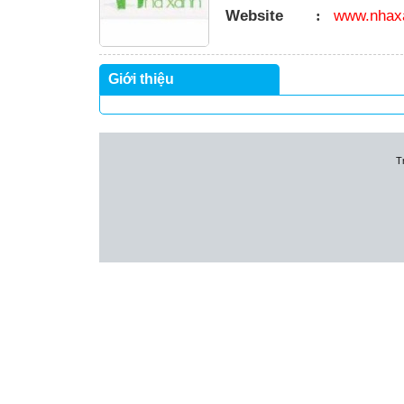
Website
:
www.nhax
Giới thiệu
T