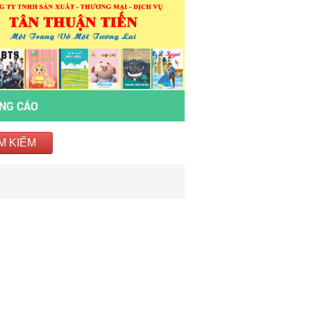
ẢNG CÁO
M KIẾM