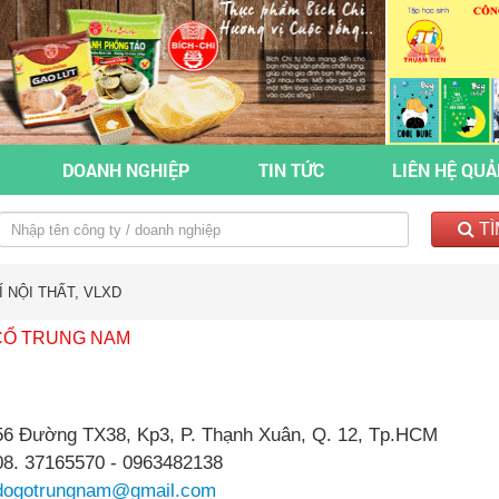
DOANH NGHIỆP
TIN TỨC
LIÊN HỆ QU
TÌ
 NỘI THẤT, VLXD
CỔ TRUNG NAM
56 Đường TX38, Kp3, P. Thạnh Xuân, Q. 12, Tp.HCM
08. 37165570 - 0963482138
dogotrungnam@gmail.com