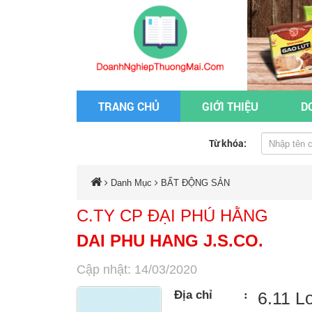
TRANG CHỦ
GIỚI THIỆU
D
Từ khóa:
Danh Mục
BẤT ĐỘNG SẢN
C.TY CP ĐẠI PHÚ HẰNG
DAI PHU HANG J.S.CO.
Cập nhật: 14/03/2020
Địa chỉ
:
6.11 L