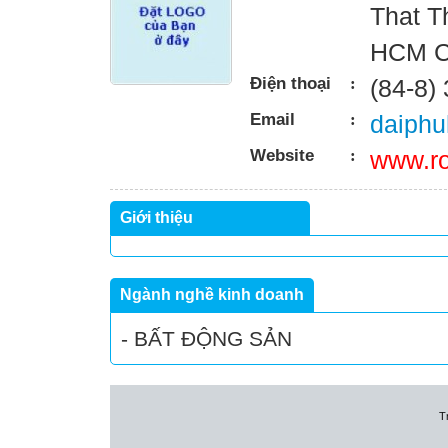
That Th
HCM C
Điện thoại
:
(84-8)
Email
:
daiph
Website
:
www.ro
Giới thiệu
Ngành nghề kinh doanh
- BẤT ĐỘNG SẢN
T