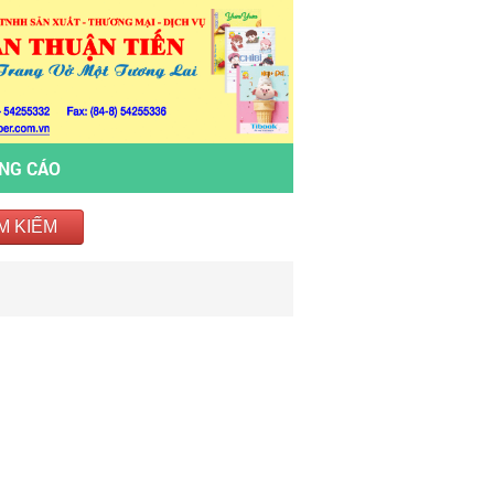
ẢNG CÁO
M KIẾM