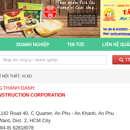
DOANH NGHIỆP
TIN TỨC
LIÊN HỆ QU
TÌ
 NỘI THẤT, VLXD
NG THANH DANH
NSTRUCTION CORPORATION
1142 Road 40, C Quarter, An Phu - An Khanh, An Phu
Ward, Dist. 2, HCM City
(84-8) 62818078