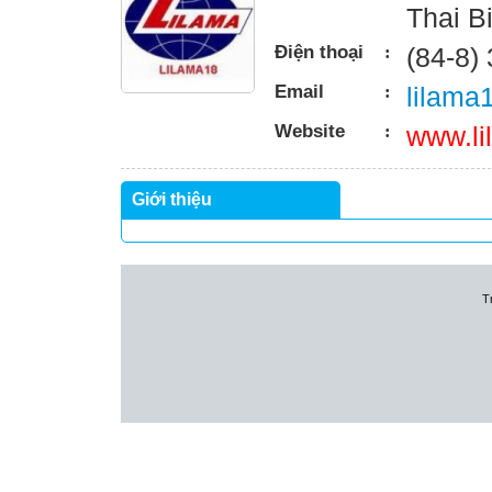
Thai B
Điện thoại
:
(84-8)
Email
:
lilama
Website
:
www.li
Giới thiệu
T