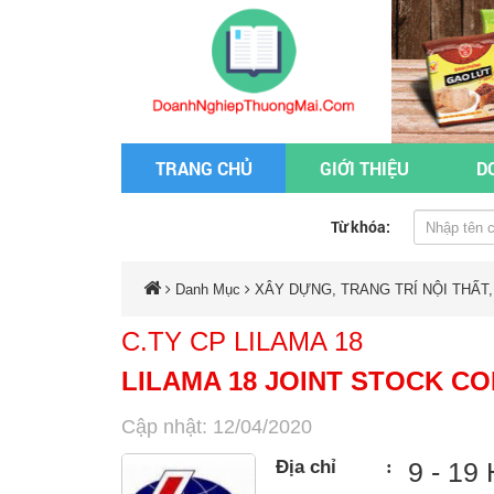
TRANG CHỦ
GIỚI THIỆU
D
Từ khóa:
Danh Mục
XÂY DỰNG, TRANG TRÍ NỘI THẤT,
C.TY CP LILAMA 18
LILAMA 18 JOINT STOCK C
Cập nhật: 12/04/2020
Địa chỉ
:
9 - 19