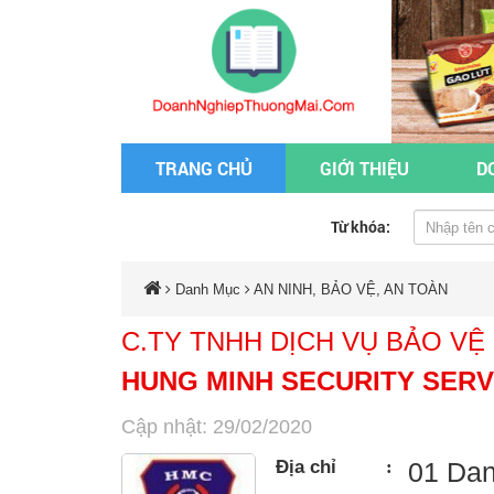
TRANG CHỦ
GIỚI THIỆU
D
Từ khóa:
Danh Mục
AN NINH, BẢO VỆ, AN TOÀN
C.TY TNHH DỊCH VỤ BẢO VỆ
HUNG MINH SECURITY SERV
Cập nhật: 29/02/2020
Địa chỉ
:
01 Dan