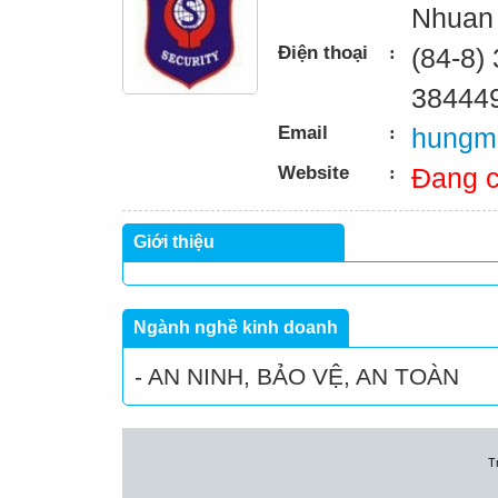
Nhuan 
Điện thoại
:
(84-8)
38444
Email
:
hungm
Website
:
Đang c
Giới thiệu
Ngành nghề kinh doanh
- AN NINH, BẢO VỆ, AN TOÀN
T