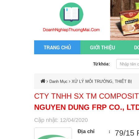
TRANG CHỦ
GIỚI THIỆU
D
Từ khóa:
Danh Mục
XỬ LÝ MÔI TRƯỜNG, THIẾT BỊ
CTY TNHH SX TM COMPOSI
NGUYEN DUNG FRP CO., LT
Cập nhật: 12/04/2020
Địa chỉ
:
79/15 