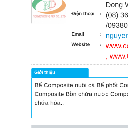
Dong W
Điện thoại
:
(08) 3
/09380
Email
:
nguye
Website
:
www.c
, www.t
Giới thiệu
Bể Composite nuôi cá Bể phốt Co
Composite Bồn chứa nước Compos
chứa hóa..