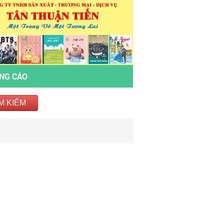
ẢNG CÁO
M KIẾM