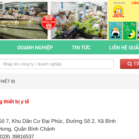
DOANH NGHIỆP
TIN TỨC
LIÊN HỆ QU
TÌ
HIẾT BỊ
thiết bị y tế
Số 7, Khu Dân Cư Đại Phúc, Đường Số 2, Xã Bình
Hưng, Quận Bình Chánh
(028) 39816537