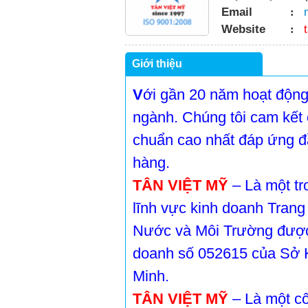
Email
:
Website
:
Giới thiệu
V
ới gần 20 năm hoạt động
ngành. Chúng tôi cam kết 
chuẩn cao nhất đáp ứng đầ
hàng.
TÂN VIỆT MỸ
– Là một t
lĩnh vực kinh doanh Trang 
Nước và Môi Trường được 
doanh số 052615 của Sở 
Minh.
TÂN VIỆT MỸ
– Là một cô