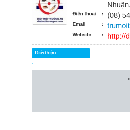
Nhuận
Điện thoại
:
(08) 5
Email
:
trumoi
Website
:
http:/
Giới thiệu
T