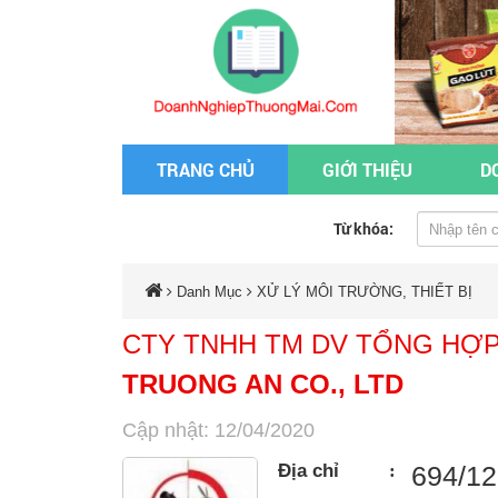
TRANG CHỦ
GIỚI THIỆU
D
Từ khóa:
Danh Mục
XỬ LÝ MÔI TRƯỜNG, THIẾT BỊ
CTY TNHH TM DV TỔNG HỢ
TRUONG AN CO., LTD
Cập nhật: 12/04/2020
Địa chỉ
:
694/12