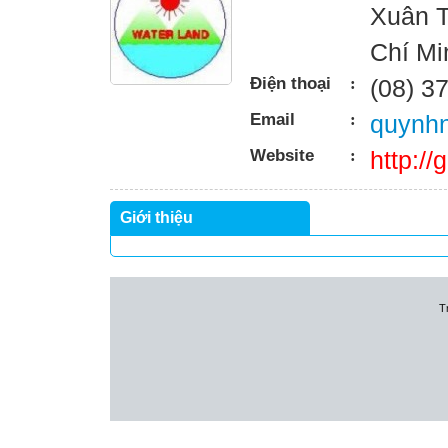
Xuân T
Chí Mi
Điện thoại
:
(08) 3
Email
:
quynh
Website
:
http://
Giới thiệu
T