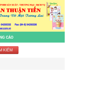
ẢNG CÁO
M KIẾM