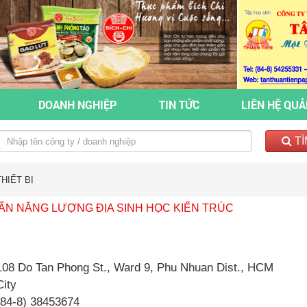
DOANH NGHIỆP
TIN TỨC
LIÊN HỆ QU
TÌ
HIẾT BỊ
ẤN NĂNG LƯỢNG ĐỊA SINH HỌC KIẾN TRÚC
108 Do Tan Phong St., Ward 9, Phu Nhuan Dist., HCM
City
(84-8) 38453674