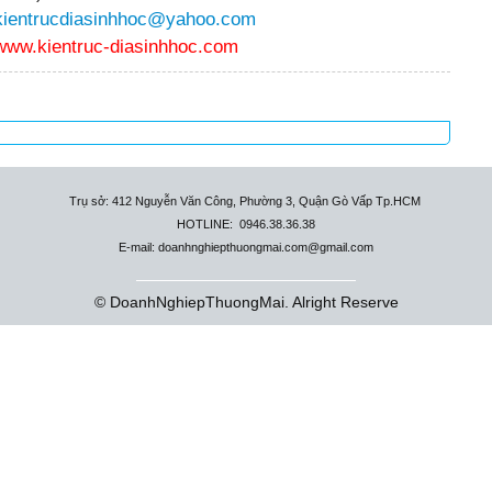
kientrucdiasinhhoc@yahoo.com
www.kientruc-diasinhhoc.com
Trụ sở: 412 Nguyễn Văn Công, Phường 3, Quận Gò Vấp Tp.HCM
HOTLINE: 0946.38.36.38
E-mail: doanhnghiepthuongmai.com@gmail.com
© DoanhNghiepThuongMai. Alright Reserve