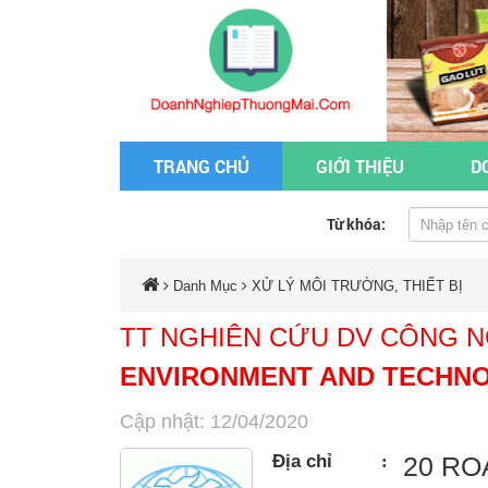
TRANG CHỦ
GIỚI THIỆU
D
Từ khóa:
Danh Mục
XỬ LÝ MÔI TRƯỜNG, THIẾT BỊ
TT NGHIÊN CỨU DV CÔNG 
ENVIRONMENT AND TECHNO
Cập nhật: 12/04/2020
Địa chỉ
:
20 RO