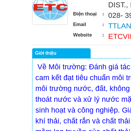
DIST.
Điện thoại
:
028- 3
Email
:
TTLA
Website
:
ETCV
Giới thiệu
Về Môi trường: Đánh giá tá
cam kết đạt tiêu chuẩn môi t
môi trường nước, đất, không 
thoát nước và xử lý nước m
sinh hoạt và công nghiệp. Gi
khí thải, chất rắn và chất th