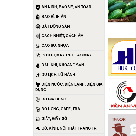
AN NINH, BẢO VỆ, AN TOÀN
BAO BÌ, IN ẤN
BẤT ĐỘNG SẢN
CÁCH NHIỆT, CÁCH ÂM
CAO SU, NHỰA
CƠ KHÍ, MÁY, CHẾ TẠO MÁY
DẦU KHÍ, KHOÁNG SẢN
DU LỊCH, LỮ HÀNH
ĐIỆN NƯỚC, ĐIỆN LẠNH, ĐIỆN GIA
DỤNG
ĐỒ GIA DỤNG
ĐỒ UỐNG, CAFE, TRÀ
GIẤY, GIẤY GỖ
GỖ, KÍNH, NỘI THẤT TRANG TRÍ