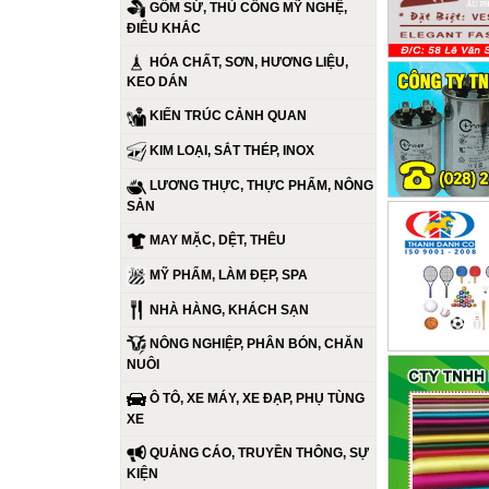
GỐM SỨ, THỦ CÔNG MỸ NGHỆ,
ĐIÊU KHẮC
HÓA CHẤT, SƠN, HƯƠNG LIỆU,
KEO DÁN
KIẾN TRÚC CẢNH QUAN
KIM LOẠI, SẮT THÉP, INOX
LƯƠNG THỰC, THỰC PHẨM, NÔNG
SẢN
MAY MẶC, DỆT, THÊU
MỸ PHẨM, LÀM ĐẸP, SPA
NHÀ HÀNG, KHÁCH SẠN
NÔNG NGHIỆP, PHÂN BÓN, CHĂN
NUÔI
Ô TÔ, XE MÁY, XE ĐẠP, PHỤ TÙNG
XE
QUẢNG CÁO, TRUYỀN THÔNG, SỰ
KIỆN