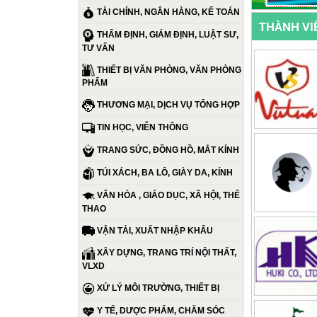
TÀI CHÍNH, NGÂN HÀNG, KẾ TOÁN
THÀNH VI
THẨM ĐỊNH, GIÁM ĐỊNH, LUẬT SƯ,
TƯ VẤN
THIẾT BỊ VĂN PHÒNG, VĂN PHÒNG
PHẨM
THƯƠNG MẠI, DỊCH VỤ TỔNG HỢP
TIN HỌC, VIỄN THÔNG
TRANG SỨC, ĐỒNG HỒ, MẮT KÍNH
TÚI XÁCH, BA LÔ, GIÀY DA, KÍNH
VĂN HÓA , GIÁO DỤC, XÃ HỘI, THỂ
THAO
VẬN TẢI, XUẤT NHẬP KHẨU
XÂY DỰNG, TRANG TRÍ NỘI THẤT,
VLXD
XỬ LÝ MÔI TRƯỜNG, THIẾT BỊ
Y TẾ, DƯỢC PHẨM, CHĂM SÓC