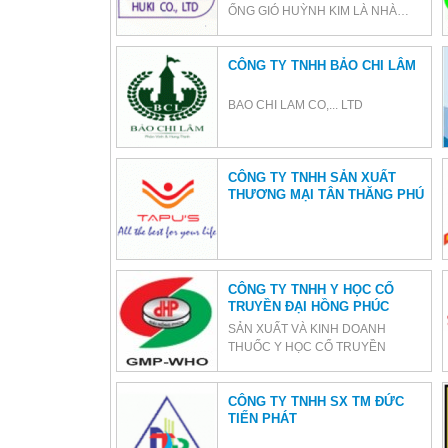
ỐNG GIÓ HUỲNH KIM LÀ NHÀ
THẦU CUNG CẤP...
CÔNG TY TNHH BẢO CHI LÂM
BAO CHI LAM CO,... LTD
CÔNG TY TNHH SẢN XUẤT
THƯƠNG MẠI TÂN THĂNG PHÚ
CÔNG TY TNHH Y HỌC CỔ
TRUYỀN ĐẠI HỒNG PHÚC
SẢN XUẤT VÀ KINH DOANH
THUỐC Y HỌC CỔ TRUYỀN
CÔNG TY TNHH SX TM ĐỨC
TIẾN PHÁT