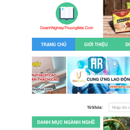
TRANG CHỦ
GIỚI THIỆU
D
Từ khóa:
DANH MỤC NGÀNH NGHỀ